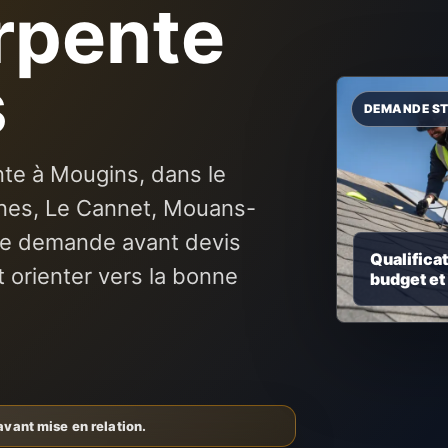
rpente
s
te à Mougins, dans le
nnes, Le Cannet, Mouans-
re demande avant devis
Qualificat
t orienter vers la bonne
budget et