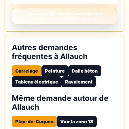
Autres demandes
fréquentes à Allauch
Carrelage
Peinture
Dalle béton
Tableau électrique
Ravalement
Même demande autour de
Allauch
Plan-de-Cuques
Voir la zone 13