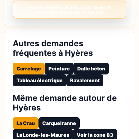
Autres demandes
fréquentes à Hyères
Carrelage
Peinture
Dalle béton
Tableau électrique
Ravalement
Même demande autour de
Hyères
La Crau
Carqueiranne
La Londe-les-Maures
Voir la zone 83