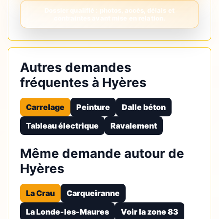
Autres demandes
fréquentes à Hyères
Carrelage
Peinture
Dalle béton
Tableau électrique
Ravalement
Même demande autour de
Hyères
La Crau
Carqueiranne
La Londe-les-Maures
Voir la zone 83