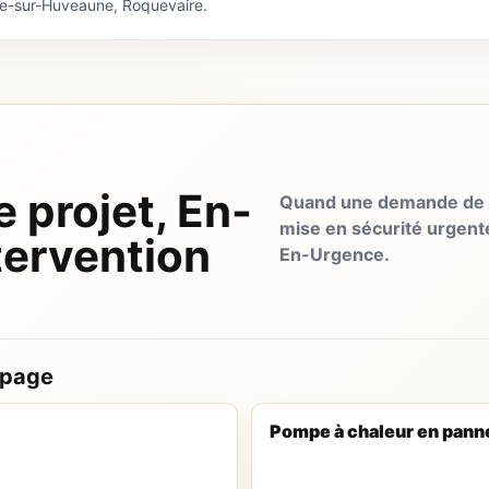
ne-sur-Huveaune, Roquevaire.
e projet, En-
Quand une demande de d
mise en sécurité urgent
tervention
En-Urgence.
 page
Pompe à chaleur en pann