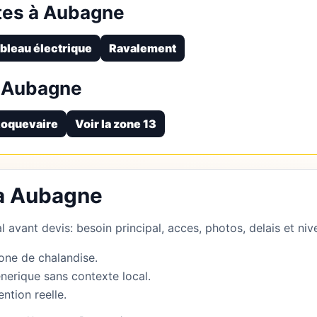
tes à Aubagne
bleau électrique
Ravalement
 Aubagne
oquevaire
Voir la zone 13
 a Aubagne
 avant devis: besoin principal, acces, photos, delais et nive
one de chalandise.
nerique sans contexte local.
ention reelle.