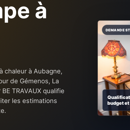
mpe à
à chaleur à Aubagne,
our de Gémenos, La
 BE TRAVAUX qualifie
Qualificat
ter les estimations
budget et
te.