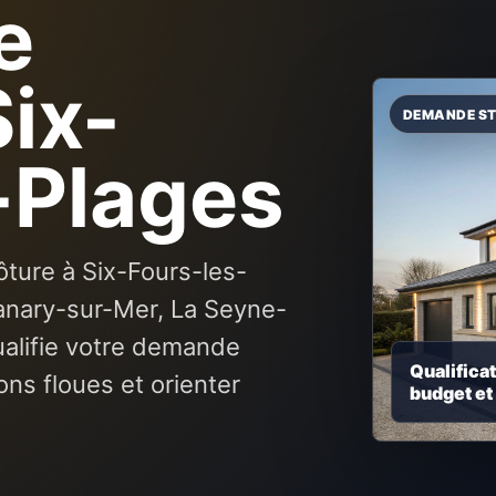
e
Six-
-Plages
ôture à Six-Fours-les-
Sanary-sur-Mer, La Seyne-
ualifie votre demande
Qualificat
ons floues et orienter
budget et