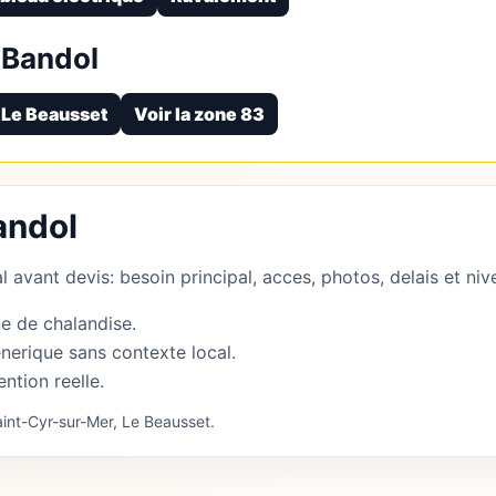
 Bandol
Le Beausset
Voir la zone 83
andol
 avant devis: besoin principal, acces, photos, delais et nive
e de chalandise.
nerique sans contexte local.
ention reelle.
aint-Cyr-sur-Mer, Le Beausset.