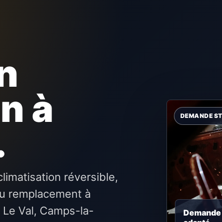
n
n à
.
limatisation réversible,
 ou remplacement à
e Le Val, Camps-la-
Demande c