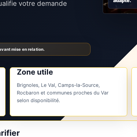
adapté.
alifie votre demande
Zone utile
Brignoles, Le Val, Camps-la-Source,
Rocbaron et communes proches du Var
selon disponibilité.
rifier