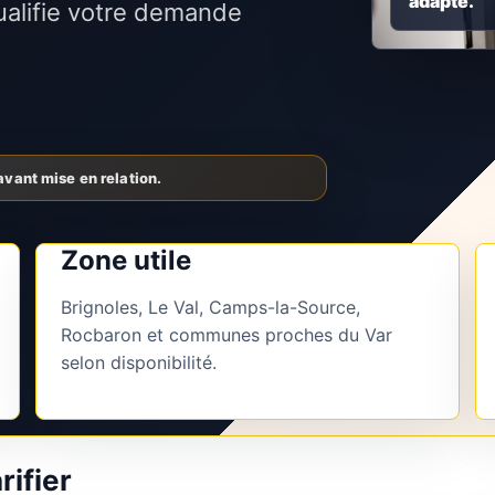
adapté.
alifie votre demande
Zone utile
Brignoles, Le Val, Camps-la-Source,
Rocbaron et communes proches du Var
selon disponibilité.
rifier