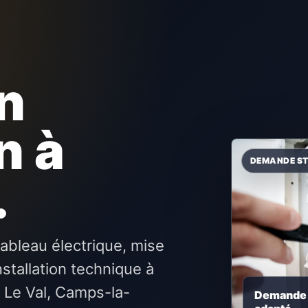
n
n à
.
ableau électrique, mise
nstallation technique à
e Le Val, Camps-la-
Demande c