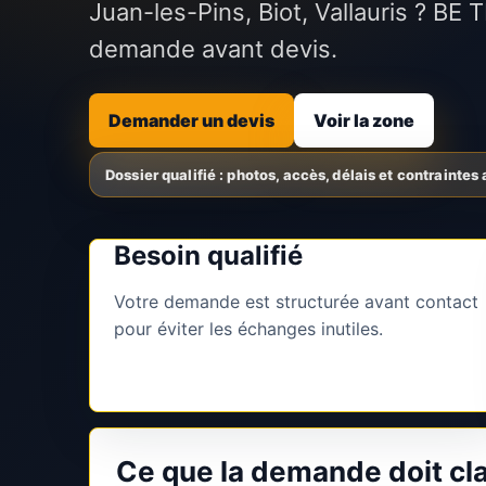
Juan-les-Pins, Biot, Vallauris ? BE
demande avant devis.
Demander un devis
Voir la zone
Besoin qualifié
Votre demande est structurée avant contact
pour éviter les échanges inutiles.
Ce que la demande doit cla