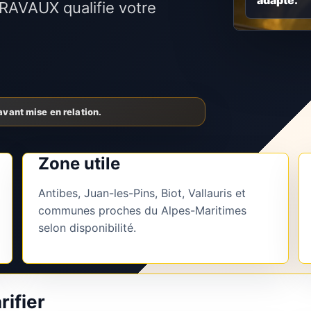
adapté.
 TRAVAUX qualifie votre
Zone utile
Antibes, Juan-les-Pins, Biot, Vallauris et
communes proches du Alpes-Maritimes
selon disponibilité.
rifier