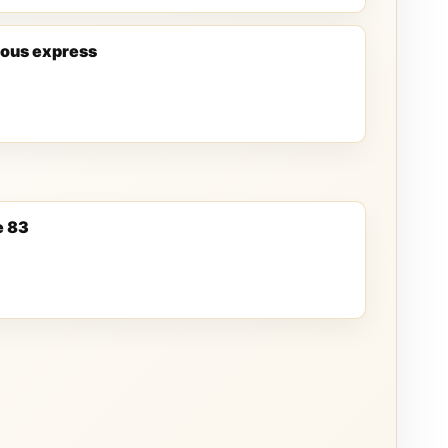
ous express
e 83