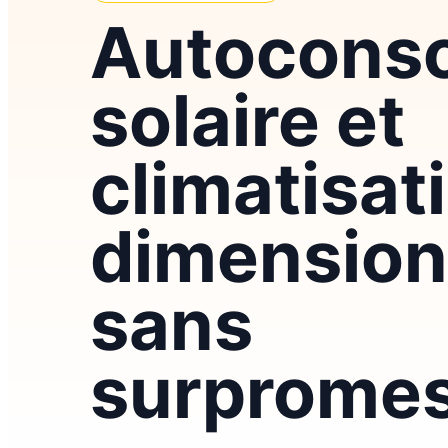
Autocons
solaire et
climatisati
dimension
sans
surprome