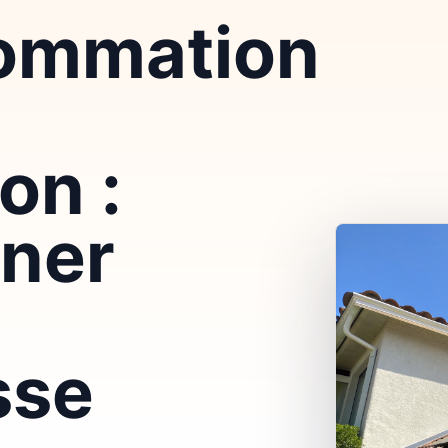
ommation
on :
ner
sse