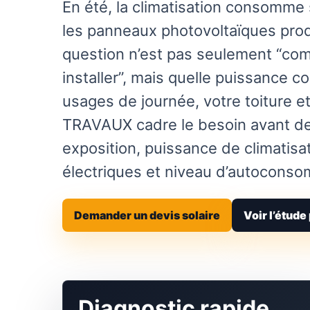
En été, la climatisation consomm
les panneaux photovoltaïques prod
question n’est pas seulement “co
installer”, mais quelle puissance c
usages de journée, votre toiture e
TRAVAUX cadre le besoin avant dev
exposition, puissance de climatisa
électriques et niveau d’autoconso
Demander un devis solaire
Voir l’étude
Diagnostic rapide