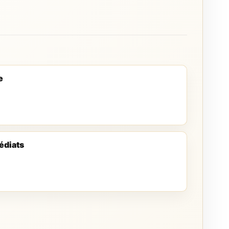
e
édiats