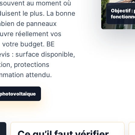
e souvent au moment où
Objectif :
uisent le plus. La bonne
fonctionn
mbien de panneaux
ouvre réellement vos
t votre budget. BE
is : surface disponible,
tion, protections
mmation attendu.
 photovoltaïque
Ce qu’il faut vérifier