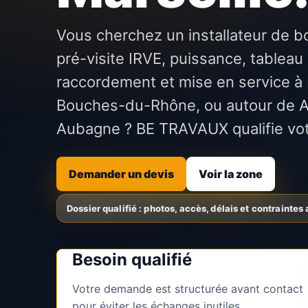
Vous cherchez un installateur de b
pré-visite IRVE, puissance, tableau 
raccordement et mise en service à 
Bouches-du-Rhône, ou autour de A
Aubagne ? BE TRAVAUX qualifie vo
Demander un devis
Voir la zone
Besoin qualifié
Votre demande est structurée avant contact
pour éviter les échanges inutiles.