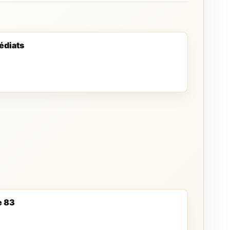
édiats
e 83