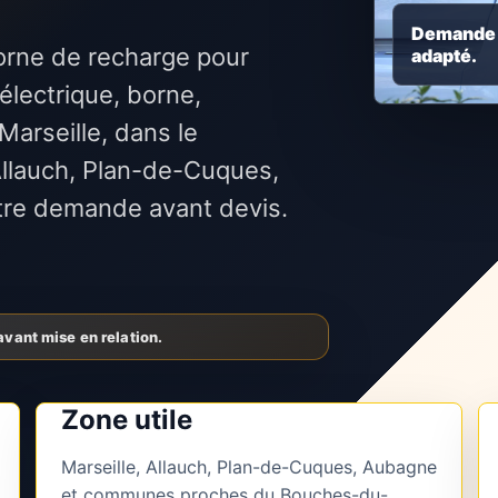
Demande c
orne de recharge pour
adapté.
électrique, borne,
Marseille, dans le
llauch, Plan-de-Cuques,
tre demande avant devis.
Zone utile
Marseille, Allauch, Plan-de-Cuques, Aubagne
et communes proches du Bouches-du-