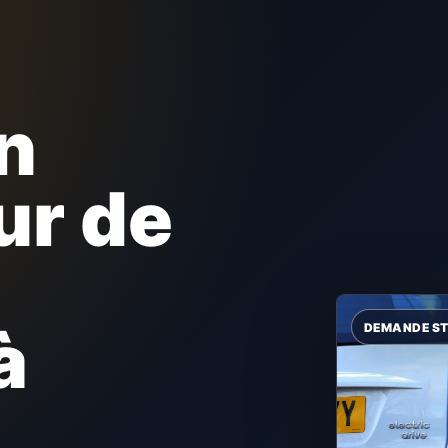
n
ur de
à
.