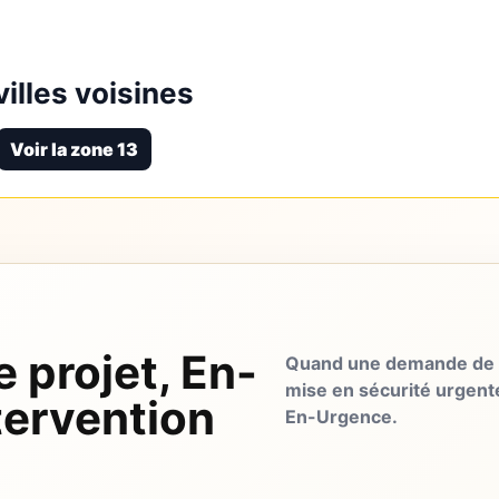
illes voisines
Voir la zone 13
e projet, En-
Quand une demande de d
mise en sécurité urgent
tervention
En-Urgence.