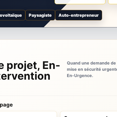
ovoltaïque
Paysagiste
Auto-entrepreneur
e projet, En-
Quand une demande de d
mise en sécurité urgent
tervention
En-Urgence.
 page