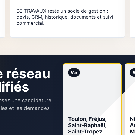
BE TRAVAUX reste un socle de gestion :
devis, CRM, historique, documents et suivi
commercial.
e réseau
Var
A
ifiés
posez une candidature.
bles et les demandes
Toulon, Fréjus,
N
Saint-Raphaël,
A
Saint-Tropez
M