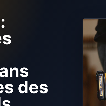
:
es
sans
ès des
ds.