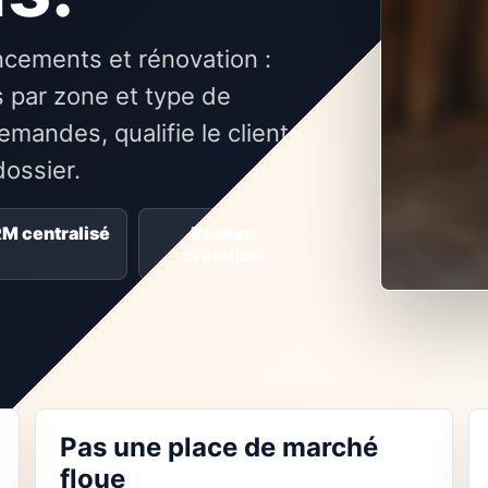
ncements et rénovation :
 par zone et type de
mandes, qualifie le client
dossier.
M centralisé
Réseau
premium
Pas une place de marché
floue