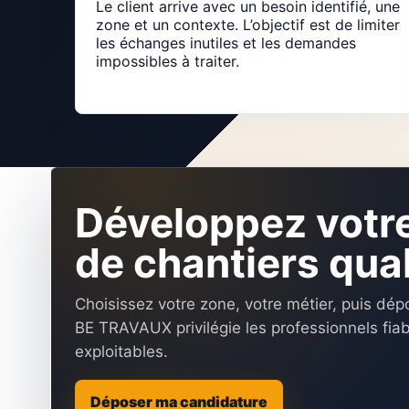
Le client arrive avec un besoin identifié, une
zone et un contexte. L’objectif est de limiter
les échanges inutiles et les demandes
impossibles à traiter.
Développez votr
de chantiers qual
Choisissez votre zone, votre métier, puis dé
BE TRAVAUX privilégie les professionnels fia
exploitables.
Déposer ma candidature