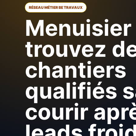
RÉSEAU MÉTIER BE TRAVAUX
Menuisier 
trouvez d
chantiers
qualifiés 
courir apr
leads froi