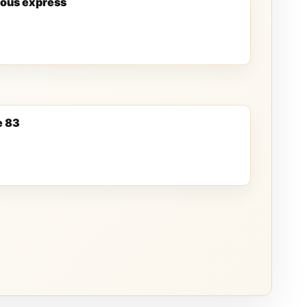
ous express
e 83