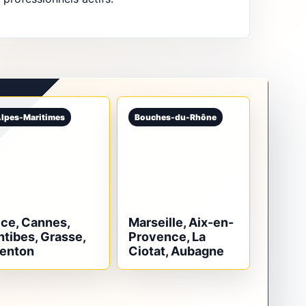
lpes-Maritimes
Bouches-du-Rhône
ice, Cannes,
Marseille, Aix-en-
ntibes, Grasse,
Provence, La
enton
Ciotat, Aubagne