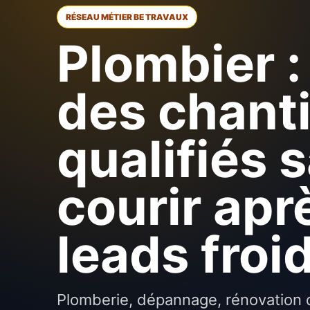
RÉSEAU MÉTIER BE TRAVAUX
Plombier :
des chant
qualifiés 
courir apr
leads froi
Plomberie, dépannage, rénovation d