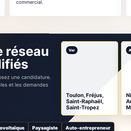
commercial.
e réseau
Var
A
ifiés
posez une candidature.
bles et les demandes
Toulon, Fréjus,
N
Saint-Raphaël,
A
Saint-Tropez
M
ovoltaïque
Paysagiste
Auto-entrepreneur