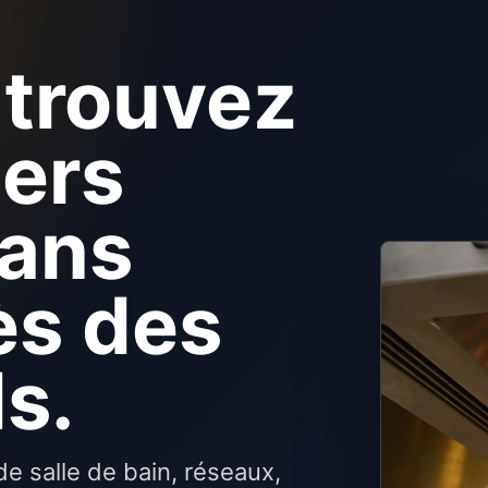
 trouvez
iers
sans
ès des
ds.
e salle de bain, réseaux,