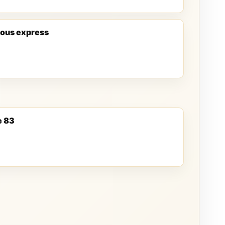
ous express
e 83