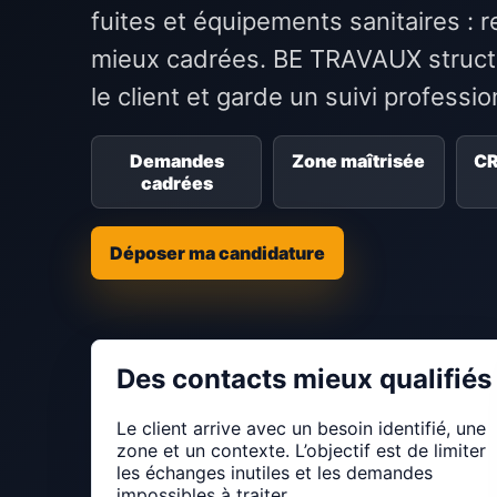
fuites et équipements sanitaires 
mieux cadrées. BE TRAVAUX structu
le client et garde un suivi professi
Demandes
Zone maîtrisée
CR
cadrées
Déposer ma candidature
Des contacts mieux qualifiés
Le client arrive avec un besoin identifié, une
zone et un contexte. L’objectif est de limiter
les échanges inutiles et les demandes
impossibles à traiter.