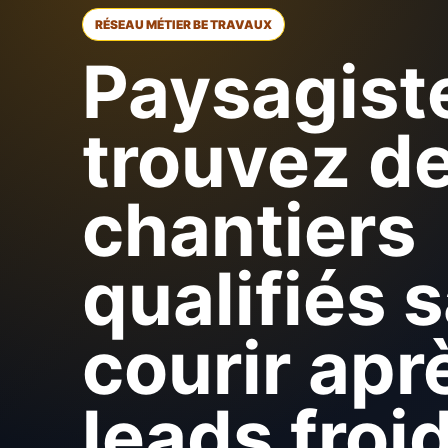
RÉSEAU MÉTIER BE TRAVAUX
Paysagiste
trouvez d
chantiers
qualifiés 
courir apr
leads froi