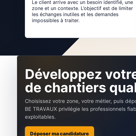
Le client arrive avec un besoin identifié, une
zone et un contexte. L’objectif est de limiter
les échanges inutiles et les demandes
impossibles à traiter.
Développez votr
de chantiers qual
Choisissez votre zone, votre métier, puis dé
BE TRAVAUX privilégie les professionnels fia
exploitables.
Déposer ma candidature