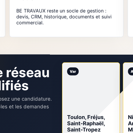
BE TRAVAUX reste un socle de gestion :
devis, CRM, historique, documents et suivi
commercial.
e réseau
Var
A
ifiés
posez une candidature.
bles et les demandes
Toulon, Fréjus,
N
Saint-Raphaël,
A
Saint-Tropez
M