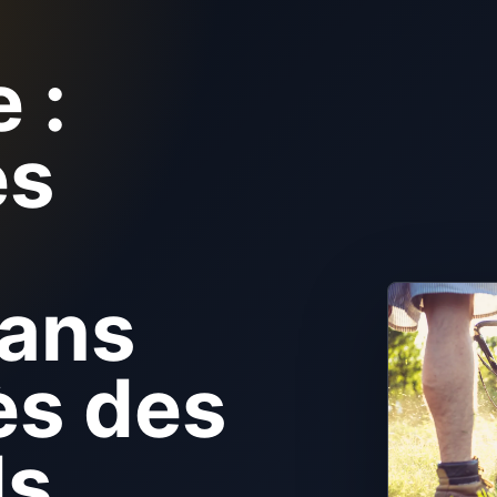
 :
es
sans
ès des
ds.