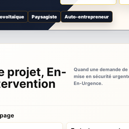
ovoltaïque
Paysagiste
Auto-entrepreneur
e projet, En-
Quand une demande de d
mise en sécurité urgent
tervention
En-Urgence.
 page