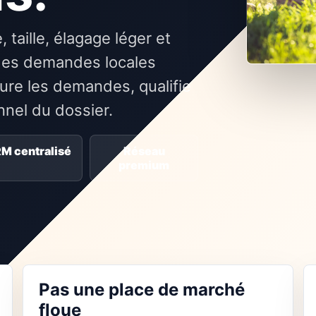
 taille, élagage léger et
des demandes locales
re les demandes, qualifie
onnel du dossier.
M centralisé
Réseau
premium
Pas une place de marché
floue