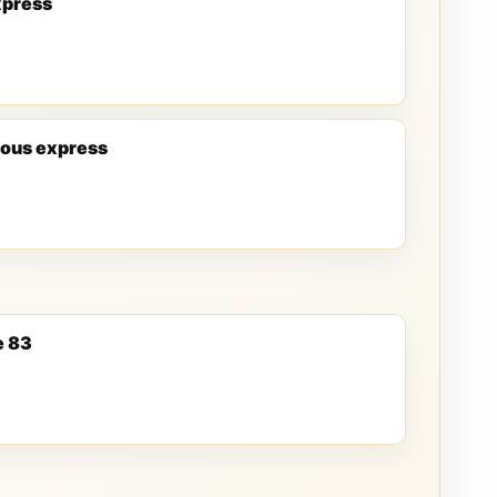
xpress
ous express
e 83